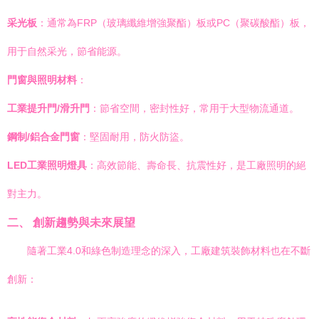
采光板
：通常為FRP（玻璃纖維增強聚酯）板或PC（聚碳酸酯）板，
用于自然采光，節省能源。
門窗與照明材料
：
工業提升門/滑升門
：節省空間，密封性好，常用于大型物流通道。
鋼制/鋁合金門窗
：堅固耐用，防火防盜。
LED工業照明燈具
：高效節能、壽命長、抗震性好，是工廠照明的絕
對主力。
二、 創新趨勢與未來展望
隨著工業4.0和綠色制造理念的深入，工廠建筑裝飾材料也在不斷
創新：