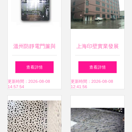
溫州防靜電門簾與
上海印壁實業發展
上海防靜電門簾 航
有限公司 專注建筑
查看詳情
查看詳情
天裝飾材料，潔凈
裝飾材料，引領行
更新時間：2026-08-08
更新時間：2026-08-08
14:57:54
12:41:56
空間信賴之選
業創新