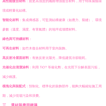
高性能復合材料
：如更高強度的纖維增強復合材料，用于特殊腐蝕環
境或輕量化結構。
智能化材料
：集成傳感器，可監測結構健康（如應力、裂縫）、環境
參數（溫度、濕度、有害氣體）的地坪或墻體材料。
綠色與可持續材料
：
可再生材料
：如竹木復合材料用于室內裝飾。
高反射冷屋面材料
：有效反射太陽光，降低建筑冷卻能耗。
光催化自清潔涂料
：利用 TiO? 等催化劑，在光照下分解表面污垢，
減少維護。
模塊化與裝配式
：預制化、標準化的裝飾部件，能夠大幅縮短施工周
期，減少現場污染和浪費。
三、 選材與應用建議