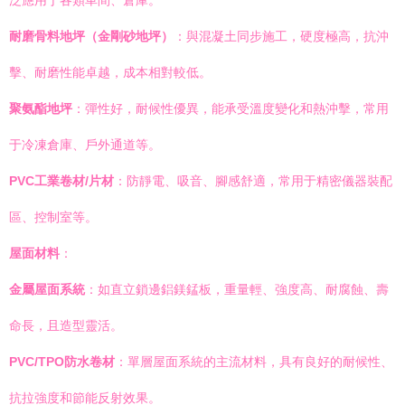
泛應用于各類車間、倉庫。
耐磨骨料地坪（金剛砂地坪）
：與混凝土同步施工，硬度極高，抗沖
擊、耐磨性能卓越，成本相對較低。
聚氨酯地坪
：彈性好，耐候性優異，能承受溫度變化和熱沖擊，常用
于冷凍倉庫、戶外通道等。
PVC工業卷材/片材
：防靜電、吸音、腳感舒適，常用于精密儀器裝配
區、控制室等。
屋面材料
：
金屬屋面系統
：如直立鎖邊鋁鎂錳板，重量輕、強度高、耐腐蝕、壽
命長，且造型靈活。
PVC/TPO防水卷材
：單層屋面系統的主流材料，具有良好的耐候性、
抗拉強度和節能反射效果。