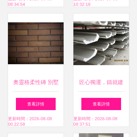
08:34:54
10:32:18
奧靈格柔性磚 別墅
匠心獨運，鑄就建
外墻裝修的藝術與
筑之美 外墻裝飾用
查看詳情
查看詳情
科技新選擇
品廠家的創新與發
更新時間：2026-08-08
更新時間：2026-08-08
00:22:58
08:37:51