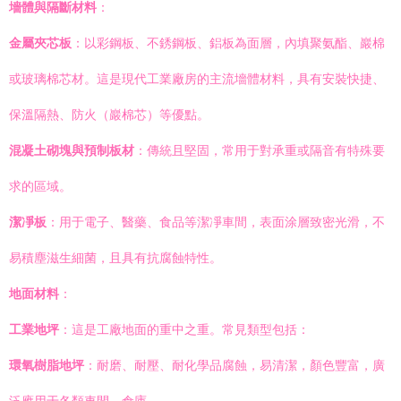
墻體與隔斷材料
：
金屬夾芯板
：以彩鋼板、不銹鋼板、鋁板為面層，內填聚氨酯、巖棉
或玻璃棉芯材。這是現代工業廠房的主流墻體材料，具有安裝快捷、
保溫隔熱、防火（巖棉芯）等優點。
混凝土砌塊與預制板材
：傳統且堅固，常用于對承重或隔音有特殊要
求的區域。
潔凈板
：用于電子、醫藥、食品等潔凈車間，表面涂層致密光滑，不
易積塵滋生細菌，且具有抗腐蝕特性。
地面材料
：
工業地坪
：這是工廠地面的重中之重。常見類型包括：
環氧樹脂地坪
：耐磨、耐壓、耐化學品腐蝕，易清潔，顏色豐富，廣