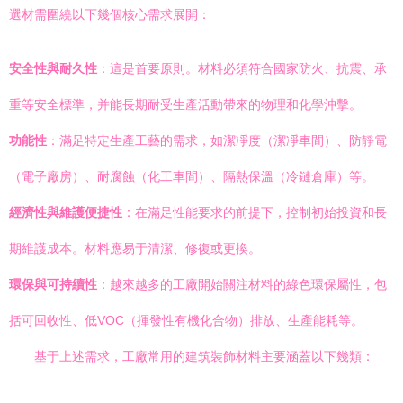
選材需圍繞以下幾個核心需求展開：
安全性與耐久性
：這是首要原則。材料必須符合國家防火、抗震、承
重等安全標準，并能長期耐受生產活動帶來的物理和化學沖擊。
功能性
：滿足特定生產工藝的需求，如潔凈度（潔凈車間）、防靜電
（電子廠房）、耐腐蝕（化工車間）、隔熱保溫（冷鏈倉庫）等。
經濟性與維護便捷性
：在滿足性能要求的前提下，控制初始投資和長
期維護成本。材料應易于清潔、修復或更換。
環保與可持續性
：越來越多的工廠開始關注材料的綠色環保屬性，包
括可回收性、低VOC（揮發性有機化合物）排放、生產能耗等。
基于上述需求，工廠常用的建筑裝飾材料主要涵蓋以下幾類：